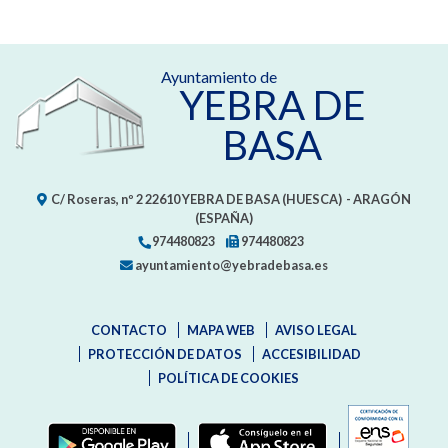
Ayuntamiento de
YEBRA DE
BASA
C/ Roseras, nº 2
22610
YEBRA DE BASA (HUESCA)
- ARAGÓN
(ESPAÑA)
974480823
974480823
ayuntamiento@yebradebasa.es
CONTACTO
MAPA WEB
AVISO LEGAL
PROTECCIÓN DE DATOS
ACCESIBILIDAD
POLÍTICA DE COOKIES
ENLAC