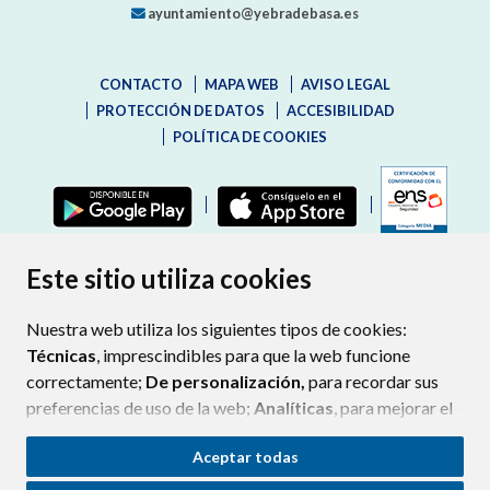
ayuntamiento@yebradebasa.es
CONTACTO
MAPA WEB
AVISO LEGAL
PROTECCIÓN DE DATOS
ACCESIBILIDAD
POLÍTICA DE COOKIES
ENLAC
Este sitio utiliza cookies
Nuestra web utiliza los siguientes tipos de cookies:
Técnicas
, imprescindibles para que la web funcione
correctamente;
De personalización,
para recordar sus
preferencias de uso de la web;
Analíticas
, para mejorar el
funcionamiento de la web y sus servicios.
Aceptar todas
Si acepta pulsando el botón
“Aceptar todas”