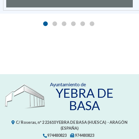
Ayuntamiento de
YEBRA DE
BASA
C/ Roseras, nº 2
22610
YEBRA DE BASA (HUESCA)
- ARAGÓN
(ESPAÑA)
974480823
974480823