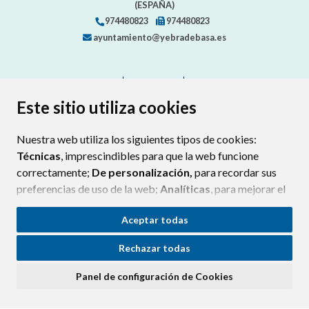
(ESPAÑA)
974480823
974480823
ayuntamiento@yebradebasa.es
CONTACTO
MAPA WEB
AVISO LEGAL
PROTECCIÓN DE DATOS
ACCESIBILIDAD
Este sitio utiliza cookies
POLÍTICA DE COOKIES
Nuestra web utiliza los siguientes tipos de cookies:
ENLAC
Técnicas
, imprescindibles para que la web funcione
correctamente;
De personalización,
para recordar sus
preferencias de uso de la web;
Analíticas
, para mejorar el
funcionamiento de la web y sus servicios.
Aceptar todas
Si acepta pulsando el botón
“Aceptar todas”
Rechazar todas
consideramos que acepta su uso. Si pulsa el botón
“Rechazar todas”
o continúa navegando sin realizar
Panel de configuración de Cookies
ninguna acción, se guardarán las cookies técnicas
imprescindibles. Para personalizar sus preferencias