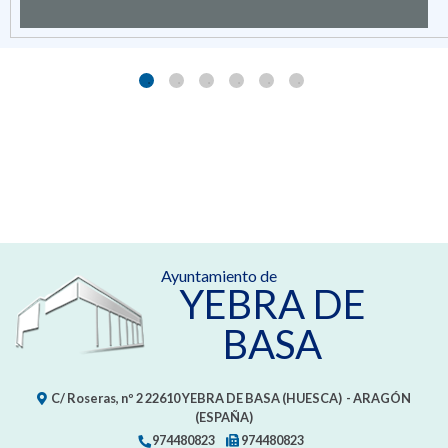
Ayuntamiento de
YEBRA DE
BASA
C/ Roseras, nº 2
22610
YEBRA DE BASA (HUESCA)
- ARAGÓN
(ESPAÑA)
974480823
974480823