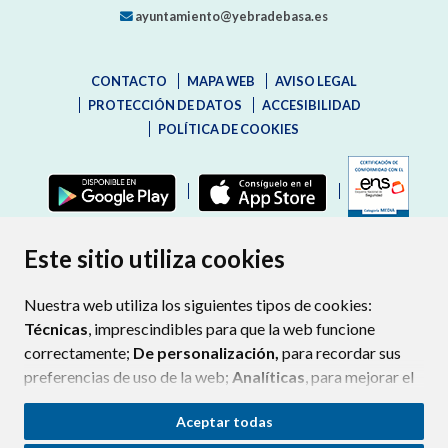
ayuntamiento@yebradebasa.es
CONTACTO
MAPA WEB
AVISO LEGAL
PROTECCIÓN DE DATOS
ACCESIBILIDAD
POLÍTICA DE COOKIES
ENLAC
Este sitio utiliza cookies
Nuestra web utiliza los siguientes tipos de cookies:
Técnicas
, imprescindibles para que la web funcione
correctamente;
De personalización,
para recordar sus
preferencias de uso de la web;
Analíticas
, para mejorar el
funcionamiento de la web y sus servicios.
Aceptar todas
Si acepta pulsando el botón
“Aceptar todas”