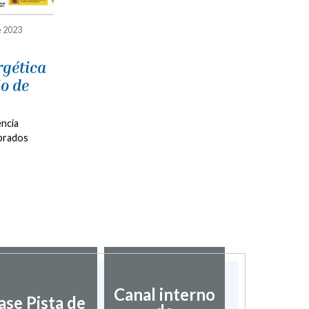
e 2023
rgética
io de
encia
mbrados
Canal interno
ase Pista de