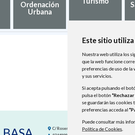
Turismo
Ordenación
S
Urbana
Este sitio utiliz
Nuestra web utiliza los si
que la web funcione corr
preferencias de uso de la
y sus servicios.
Si acepta pulsando el bot
pulsa el botón
“Rechazar
se guardarán las cookies 
preferencias acceda al
“P
Puede consultar más infor
 BASA
Política de Cookies
.
C/ Roseras, nº 2
22610
YEBRA DE BASA (HUES