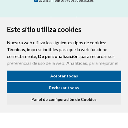
ayuntamiento@yebradebasa.es
CONTACTO
MAPA WEB
AVISO LEGAL
PROTECCIÓN DE DATOS
ACCESIBILIDAD
Este sitio utiliza cookies
POLÍTICA DE COOKIES
Nuestra web utiliza los siguientes tipos de cookies:
ENLAC
Técnicas
, imprescindibles para que la web funcione
correctamente;
De personalización,
para recordar sus
preferencias de uso de la web;
Analíticas
, para mejorar el
funcionamiento de la web y sus servicios.
Aceptar todas
Si acepta pulsando el botón
“Aceptar todas”
Rechazar todas
consideramos que acepta su uso. Si pulsa el botón
“Rechazar todas”
o continúa navegando sin realizar
Panel de configuración de Cookies
ninguna acción, se guardarán las cookies técnicas
imprescindibles. Para personalizar sus preferencias
acceda al
“Panel de configuración de cookies”.
Puede consultar más información, cómo configurarlas y