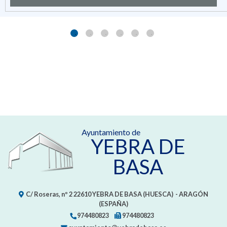
Ayuntamiento de
YEBRA DE
BASA
C/ Roseras, nº 2
22610
YEBRA DE BASA (HUESCA)
- ARAGÓN
(ESPAÑA)
974480823
974480823