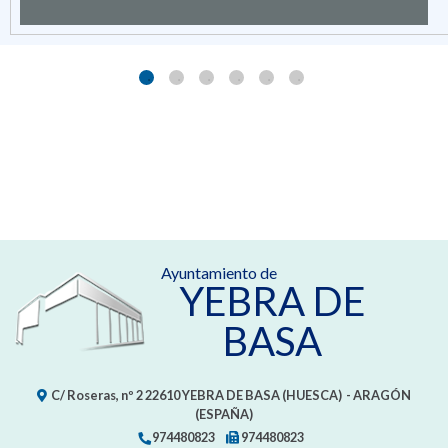
Ayuntamiento de
YEBRA DE
BASA
C/ Roseras, nº 2
22610
YEBRA DE BASA (HUESCA)
- ARAGÓN
(ESPAÑA)
974480823
974480823