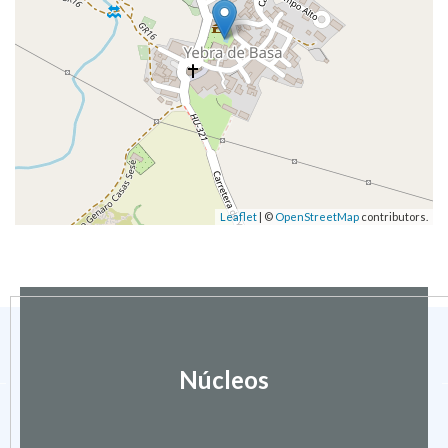
Leaflet
| ©
OpenStreetMap
contributors.
Núcleos