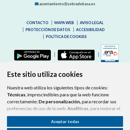
ayuntamiento@yebradebasa.es
CONTACTO
MAPA WEB
AVISO LEGAL
PROTECCIÓN DE DATOS
ACCESIBILIDAD
POLÍTICA DE COOKIES
ENLAC
Este sitio utiliza cookies
Nuestra web utiliza los siguientes tipos de cookies:
Técnicas
, imprescindibles para que la web funcione
correctamente;
De personalización,
para recordar sus
preferencias de uso de la web;
Analíticas
, para mejorar el
funcionamiento de la web y sus servicios.
Aceptar todas
Si acepta pulsando el botón
“Aceptar todas”