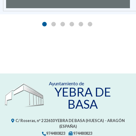
Ayuntamiento de
YEBRA DE
BASA
C/ Roseras, nº 2
22610
YEBRA DE BASA (HUESCA)
- ARAGÓN
(ESPAÑA)
974480823
974480823