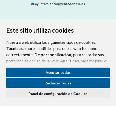
ayuntamiento@yebradebasa.es
CONTACTO
MAPA WEB
AVISO LEGAL
PROTECCIÓN DE DATOS
ACCESIBILIDAD
Este sitio utiliza cookies
POLÍTICA DE COOKIES
Nuestra web utiliza los siguientes tipos de cookies:
ENLAC
Técnicas
, imprescindibles para que la web funcione
correctamente;
De personalización,
para recordar sus
preferencias de uso de la web;
Analíticas
, para mejorar el
funcionamiento de la web y sus servicios.
Aceptar todas
Si acepta pulsando el botón
“Aceptar todas”
Rechazar todas
consideramos que acepta su uso. Si pulsa el botón
“Rechazar todas”
o continúa navegando sin realizar
Panel de configuración de Cookies
ninguna acción, se guardarán las cookies técnicas
imprescindibles. Para personalizar sus preferencias
acceda al
“Panel de configuración de cookies”.