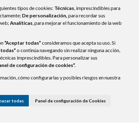
guientes tipos de cookies:
Técnicas
, imprescindibles para
ectamente;
De personalización,
para recordar sus
 web;
Analíticas
, para mejorar el funcionamiento de la web
ón
“Aceptar todas”
consideramos que acepta su uso. Si
 todas”
o continúa navegando sin realizar ninguna acción,
técnicas imprescindibles. Para personalizar sus
anel de configuración de cookies”.
mación, cómo configurarlas y posibles riesgos en nuestra
CA)
- ARAGÓN
(ESPAÑA)
hazar todas
Panel de configuración de Cookies
E DATOS
ACCESIBILIDAD
POLÍTICA DE COOKIES
ENLACE EXTERNO A