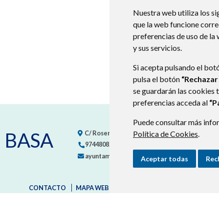
Nuestra web utiliza los si
que la web funcione corr
preferencias de uso de la
y sus servicios.
Si acepta pulsando el bot
pulsa el botón
“Rechazar
se guardarán las cookies 
preferencias acceda al
“P
Puede consultar más infor
 BASA
C/ Roseras, nº 2
22610
Política de Cookies
YEBRA DE BASA (HUES
.
974480823
974480823
ayuntamiento@yebradebasa.es
Aceptar todas
Rec
CONTACTO
MAPA WEB
AVISO LEGAL
PROTECCIÓN D