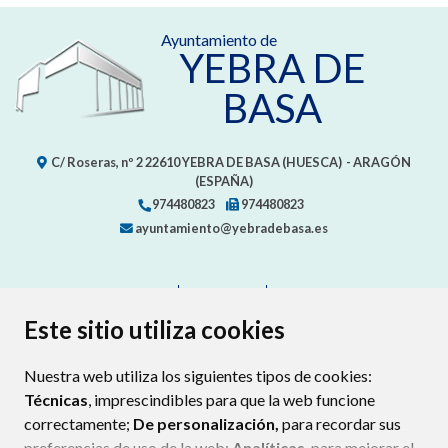
Ayuntamiento de
YEBRA DE
BASA
C/ Roseras, nº 2
22610
YEBRA DE BASA (HUESCA)
- ARAGÓN
(ESPAÑA)
974480823
974480823
ayuntamiento@yebradebasa.es
CONTACTO
MAPA WEB
AVISO LEGAL
PROTECCIÓN DE DATOS
ACCESIBILIDAD
Este sitio utiliza cookies
POLÍTICA DE COOKIES
Nuestra web utiliza los siguientes tipos de cookies:
ENLAC
Técnicas
, imprescindibles para que la web funcione
correctamente;
De personalización,
para recordar sus
preferencias de uso de la web;
Analíticas
, para mejorar el