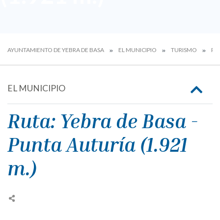
AYUNTAMIENTO DE YEBRA DE BASA
EL MUNICIPIO
TURISMO
PA
EL MUNICIPIO
Ruta: Yebra de Basa -
Punta Auturía (1.921
m.)