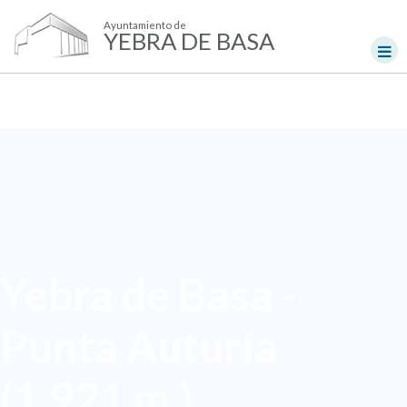
Ayuntamiento de
YEBRA DE BASA
Yebra de Basa -
Punta Auturía
(1.921 m.)