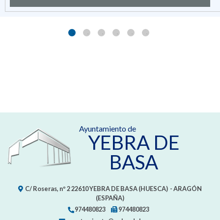
Ayuntamiento de
YEBRA DE
BASA
C/ Roseras, nº 2
22610
YEBRA DE BASA (HUESCA)
- ARAGÓN
(ESPAÑA)
974480823
974480823