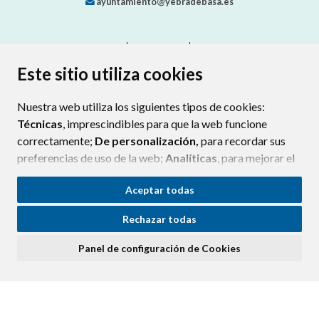
ayuntamiento@yebradebasa.es
CONTACTO
MAPA WEB
AVISO LEGAL
PROTECCIÓN DE DATOS
ACCESIBILIDAD
Este sitio utiliza cookies
POLÍTICA DE COOKIES
Nuestra web utiliza los siguientes tipos de cookies:
ENLAC
Técnicas
, imprescindibles para que la web funcione
correctamente;
De personalización,
para recordar sus
preferencias de uso de la web;
Analíticas
, para mejorar el
funcionamiento de la web y sus servicios.
Aceptar todas
Si acepta pulsando el botón
“Aceptar todas”
Rechazar todas
consideramos que acepta su uso. Si pulsa el botón
“Rechazar todas”
o continúa navegando sin realizar
Panel de configuración de Cookies
ninguna acción, se guardarán las cookies técnicas
imprescindibles. Para personalizar sus preferencias
acceda al
“Panel de configuración de cookies”.
Puede consultar más información, cómo configurarlas y